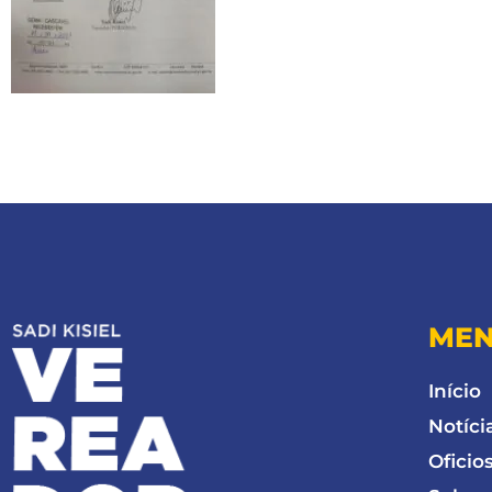
ME
Início
Notíci
Oficio