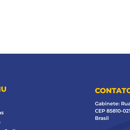
NU
CONTAT
Gabinete: Ru
CEP 85810-021
as
Brasil
s