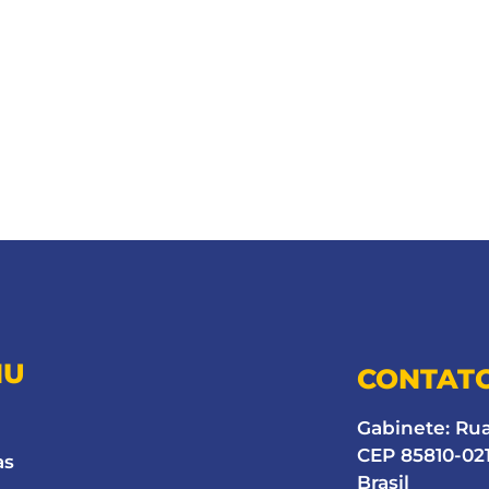
NU
CONTAT
Gabinete: Ru
CEP 85810-021
as
Brasil