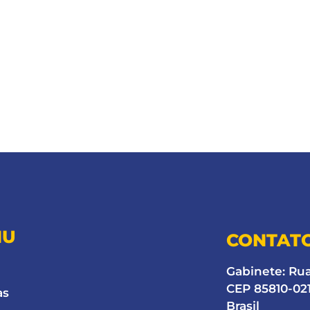
NU
CONTAT
Gabinete: Ru
CEP 85810-021
as
Brasil