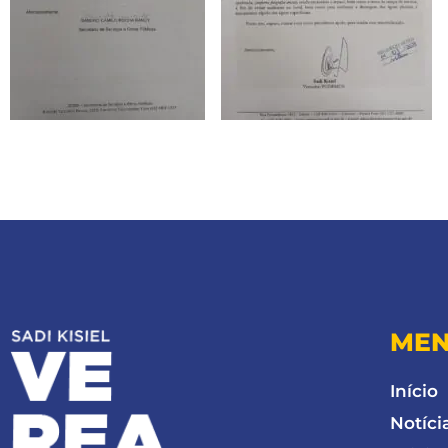
ME
Início
Notíci