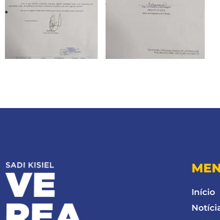
ME
Início
Notíci