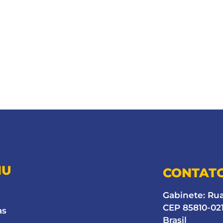
NU
CONTAT
Gabinete: Ru
CEP 85810-021
as
Brasil